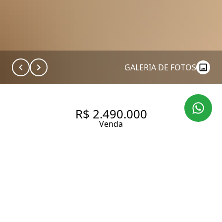
GALERIA DE FOTOS
R$ 2.490.000
Venda
APARTAMENTO COM 116 M², 3
QUARTOS SENDO 1 SUÍTE À
VENDA EM PINHEIROS
116 m² Área útil
3 Dormitórios
1 Suíte