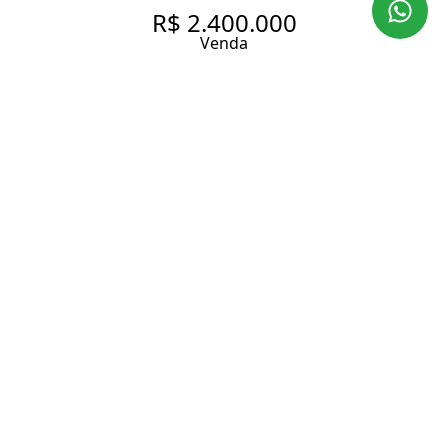
R$ 2.400.000
Venda
APARTAMENTO COM 275 M², 3
QUARTOS SENDO 1 SUÍTE À
VENDA NO BAIRRO
HIGIENÓPOLIS.
275 m² Área útil
3 Dormitórios
1 Suíte
4 Banheiros
1 Vaga
Entrar em contato
Solicitar visita