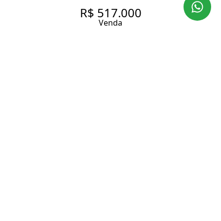
R$ 517.000
Venda
STUDIO MOBILIADO À VENDA
NO SUMAREZINHO, PRÓXIMO
AO METRÔ VILA MADALENA
31 m² Área útil
1 Dormitório
1 Suíte
1 Banheiro
Entrar em contato
Solicitar visita
Código do Imóvel:
ZARA176